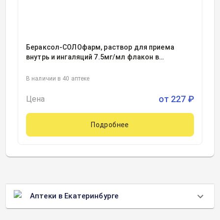
Бераксол-СОЛОфарм, раствор для приема
внутрь и ингаляций 7.5мг/мл флакон в
комплекте с мерным стаканчиком
100миллилитр, 1
В наличии в 40 аптеке
от
227
₽
Цена
Подробнее
Аптеки в Екатеринбурге