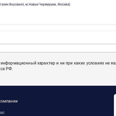
магазин Вкусвилл, м.Новые Черемушки, Москва
)
 информационный характер и ни при каких условиях не я
са РФ.
сква г
)
 Москва г
)
компании
арокачаловская, Москва г
)
нас
ва г
)