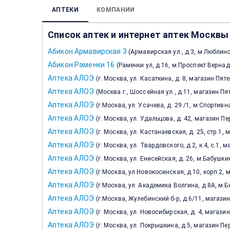
АПТЕКИ
КОМПАНИИ
Список аптек и интернет аптек Москвы
Абикон Армавирская 3
(
Армавирская ул., д.3, м.Люблин
Абикон Раменки 16
(
Раменки ул, д.16, м.Проспект Верна
Аптека АЛОЭ
(
г. Москва, ул. Касаткина, д. 8, магазин Пя
Аптека АЛОЭ
(
Москва г., Шоссейная ул., д.11, магазин П
Аптека АЛОЭ
(
г.Москва, ул. Усачева, д. 29 /1, м.Спортив
Аптека АЛОЭ
(
г. Москва, ул. Удальцова, д. 42, магазин 
Аптека АЛОЭ
(
г. Москва, ул. Кастанаевская, д. 25, стр.1
Аптека АЛОЭ
(
г. Москва, ул. Твардовского, д.2, к.4, с.1,
Аптека АЛОЭ
(
г. Москва, ул. Енисейская, д. 26, м.Бабушк
Аптека АЛОЭ
(
г.Москва, ул.Новокосинская, д.10, корп.2,
Аптека АЛОЭ
(
г.Москва, ул. Академика Волгина, д.8А, м.
Аптека АЛОЭ
(
г.Москва, Жулебинский б-р, д.6/11, магази
Аптека АЛОЭ
(
г. Москва, ул. Новосибирская, д. 4, магаз
Аптека АЛОЭ
(
г. Москва, ул. Покрышкина, д.5, магазин П