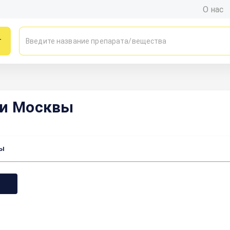
О нас
г
ки Москвы
вы