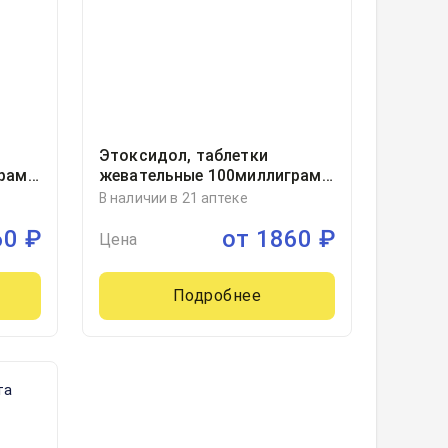
Этоксидол, таблетки
грамм
жевательные 100миллиграмм
блистер, 50, Синтез ОАО,
В наличии в 21 аптеке
Россия
60
₽
от
1860
₽
Цена
Подробнее