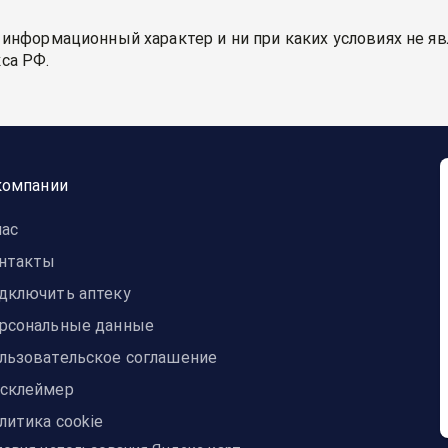
 информационный характер и ни при каких условиях не я
са РФ.
компании
нас
нтакты
дключить аптеку
рсональные данные
льзовательское соглашение
склеймер
литика cookie