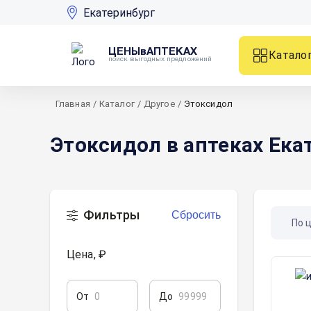
Екатеринбург
ЦЕНЫвАПТЕКАХ
Катало
поиск выгодных предложений
Главная
/
Каталог
/
Другое
/
Этоксидол
Этоксидол в аптеках Ека
Фильтры
Сбросить
По 
Цена, ₽
От
До