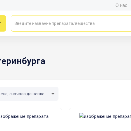
О нас
г
теринбурга
цене, сначала дешевле