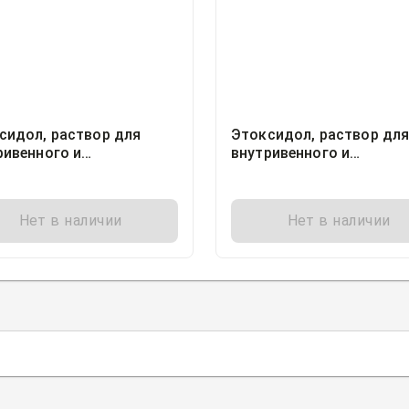
сидол, раствор для
Этоксидол, раствор дл
ривенного и
внутривенного и
римышечного введения
внутримышечного введе
/мл ампула 2миллилитр,
50мг/мл ампула 2миллил
10, Синтез ОАО, Россия
Нет в наличии
Нет в наличии