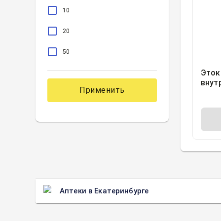
10
20
50
Эток
внут
Применить
внут
50мг
10
Аптеки в Екатеринбурге