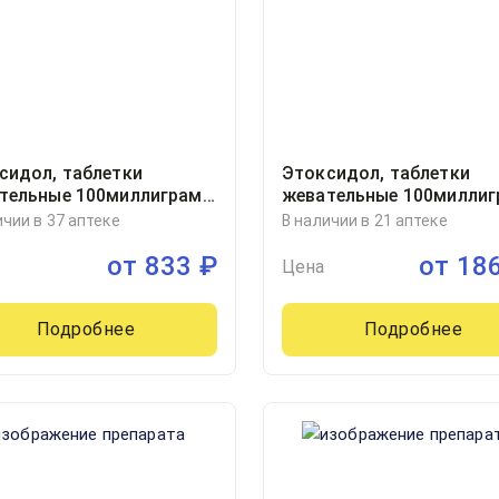
сидол, таблетки
Этоксидол, таблетки
тельные 100миллиграмм
жевательные 100милли
ер, 20
блистер, 50
ичии в 37 аптеке
В наличии в 21 аптеке
от
833
₽
от
18
Цена
Подробнее
Подробнее