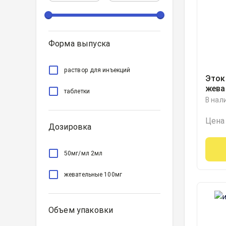
Форма выпуска
раствор для инъекций
Эток
жева
таблетки
блист
В нал
Цена
Дозировка
50мг/мл 2мл
жевательные 100мг
Объем упаковки