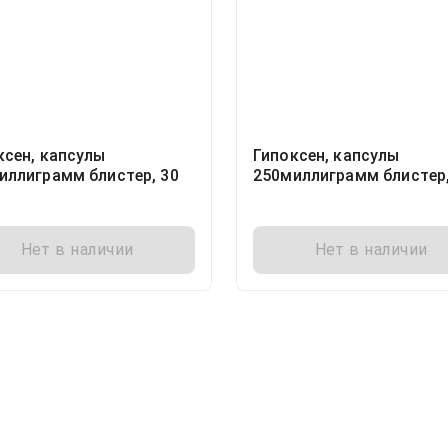
ксен, капсулы
Гипоксен, капсулы
иллиграмм блистер, 30
250миллиграмм блистер,
Корпорация Олифен, Ро
Нет в наличии
Нет в наличии