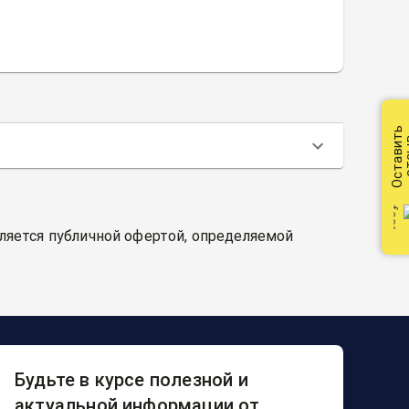
Оставить
от
вляется публичной офертой, определяемой
Будьте в курсе полезной и
актуальной информации от