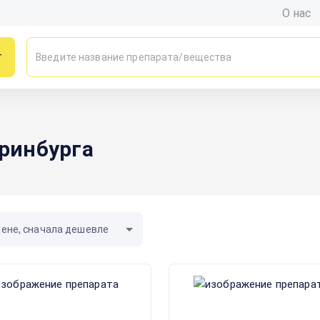
О нас
г
еринбурга
цене, сначала дешевле