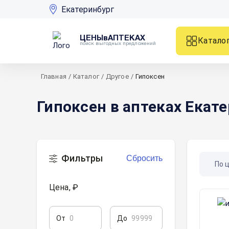
Екатеринбург
ЦЕНЫвАПТЕКАХ
Катало
поиск выгодных предложений
Главная
/
Каталог
/
Другое
/
Гипоксен
Гипоксен в аптеках Екат
Фильтры
Сбросить
По 
Цена, ₽
От
До