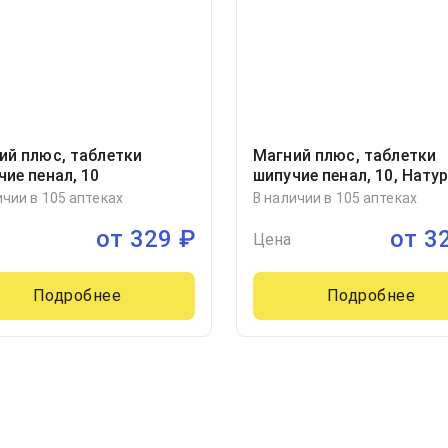
ий плюс, таблетки
Магний плюс, таблетки
чие пенал, 10
шипучие пенал, 10, Нату
Продукт Фарма Сп.Зо.о,
ичии в 105 аптеках
В наличии в 105 аптеках
Польша
от
329
₽
от
3
Цена
Подробнее
Подробнее