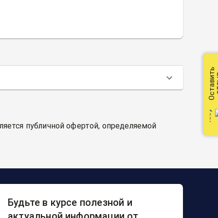
Оставить
от
вляется публичной офертой, определяемой
Будьте в курсе полезной и
актуальной информации от