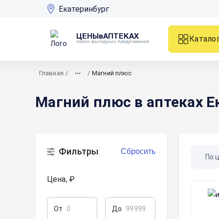
Екатеринбург
ЦЕНЫвАПТЕКАХ
Катало
поиск выгодных предложений
Главная
/
/
Магний плюс
Магний плюс в аптеках Е
Фильтры
Сбросить
По 
Цена, ₽
От
До