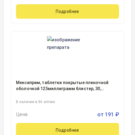
Подробнее
Мексиприм, таблетки покрытые пленочной
оболочкой 125миллиграмм блистер, 30,
Обнинская химико-фармацевтическая
компания, Россия
В наличии в 86 аптеке
от
191
₽
Цена
Подробнее