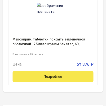
Мексиприм, таблетки покрытые пленочной
оболочкой 125миллиграмм блистер, 60,
Обнинская химико-фармацевтическая
компания, Россия
В наличии в 87 аптеке
от
376
₽
Цена
Подробнее