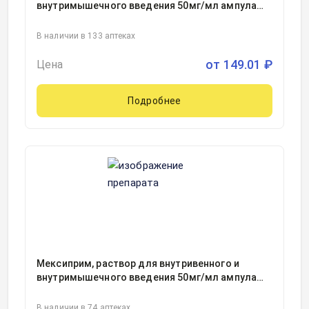
внутримышечного введения 50мг/мл ампула
5миллилитр, 5, Полисан НТФФ, Россия
В наличии в 133 аптеках
от
149.01
₽
Цена
Подробнее
Мексиприм, раствор для внутривенного и
внутримышечного введения 50мг/мл ампула
2миллилитр, 10, Московский эндокринный
завод, Россия
В наличии в 74 аптеках