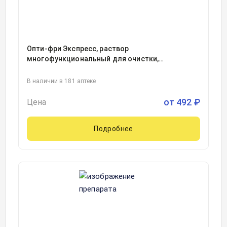
Опти-фри Экспресс, раствор
многофункциональный для очистки,
дезинфекции и хранения контактных линз с
контейнером фл 355мл, 1
В наличии в 181 аптеке
от
492
₽
Цена
Подробнее