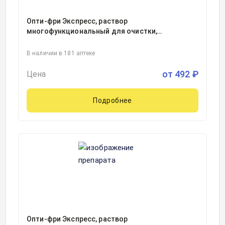
Опти-фри Экспресс, раствор
многофункциональный для очистки,
дезинфекции и хранения контактных линз с
контейнером фл 355мл, 1, Алкон Лабораториз,
В наличии в 181 аптеке
Соединенные Штаты Америки
от
492
₽
Цена
Подробнее
Опти-фри Экспресс, раствор