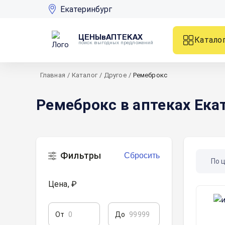
Екатеринбург
ЦЕНЫвАПТЕКАХ
Катало
поиск выгодных предложений
Главная
/
Каталог
/
Другое
/
Ремеброкс
Ремеброкс в аптеках Ека
Фильтры
Сбросить
По 
Цена, ₽
От
До