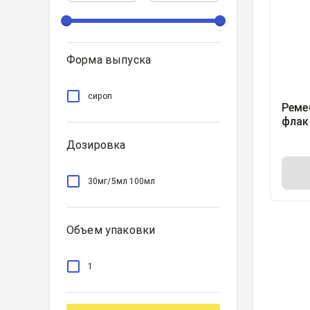
Форма выпуска
сироп
Реме
флак
мерн
Дозировка
100м
30мг/5мл 100мл
Объем упаковки
1