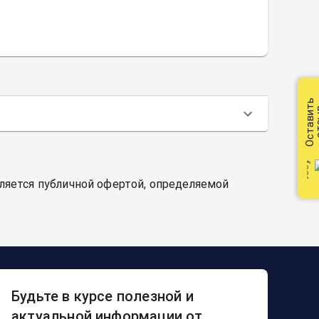
Оставить
от
вляется публичной офертой, определяемой
Будьте в курсе полезной и
актуальной информации от