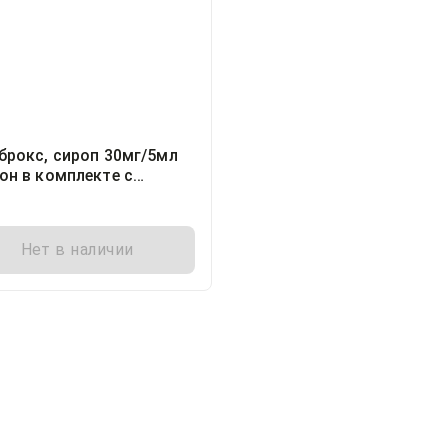
брокс, сироп 30мг/5мл
он в комплекте с
ым стаканчиком
иллилитр, 1
Нет в наличии