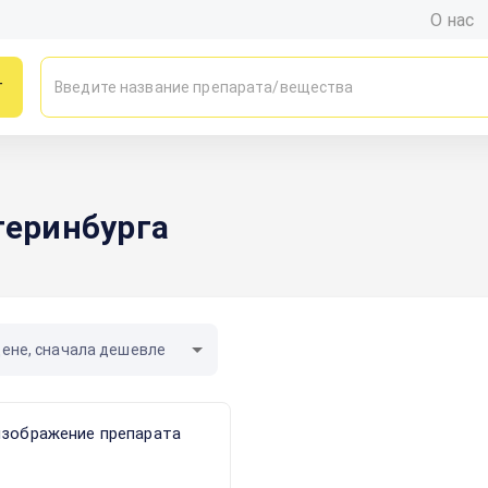
О нас
г
теринбурга
цене, сначала дешевле