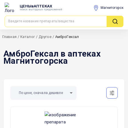
ЦЕНЫвАПТЕКАХ
Магнитогорск
поиск выгодных предложений
Главная
/
Каталог
/
Другое
/
АмброГексал
АмброГексал в аптеках
Магнитогорска
По цене, сначала дешевле