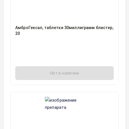
АмброГексал, таблетки 30миллиграмм блистер,
20
Нет в наличии