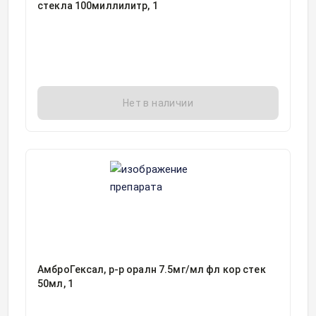
стекла 100миллилитр, 1
Нет в наличии
АмброГексал, р-р оралн 7.5мг/мл фл кор стек
50мл, 1