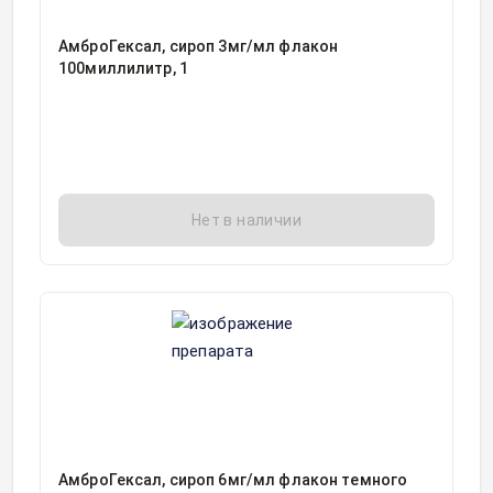
АмброГексал, сироп 3мг/мл флакон
100миллилитр, 1
Нет в наличии
АмброГексал, сироп 6мг/мл флакон темного