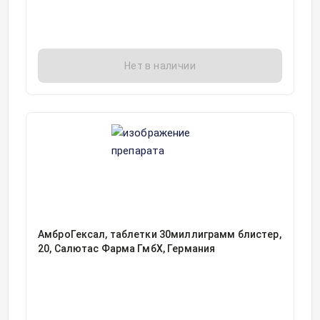
Нет в наличии
АмброГексал, таблетки 30миллиграмм блистер,
20, Салютас Фарма ГмбХ, Германия