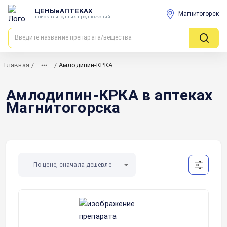
ЦЕНЫвАПТЕКАХ
Магнитогорск
поиск выгодных предложений
Главная
/
/
Амлодипин-КРКА
Амлодипин-КРКА в аптеках
Магнитогорска
По цене, сначала дешевле