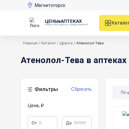
Магнитогорск
ЦЕНЫвАПТЕКАХ
Катало
поиск выгодных предложений
Главная
/
Каталог
/
Другое
/
Атенолол-Тева
Атенолол-Тева в аптеках
Фильтры
Сбросить
По 
Цена, ₽
От
До