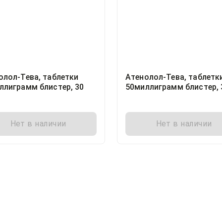
олол-Тева, таблетки
Атенолол-Тева, таблетк
ллиграмм блистер, 30
50миллиграмм блистер, 
Плива Хрватска д.о.о.,
Хорватия
Нет в наличии
Нет в наличии