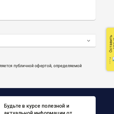
Оставить
от
вляется публичной офертой, определяемой
Будьте в курсе полезной и
актуальной информации от