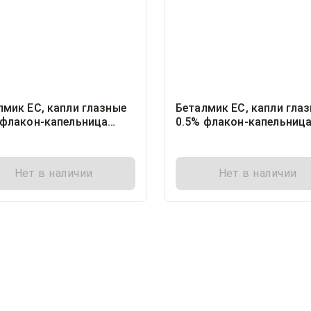
лмик ЕС, капли глазные
Беталмик ЕС, капли гла
 флакон-капельница
0.5% флакон-капельниц
этиленовая 5миллилитр,
полиэтиленовая
10миллилитр, 1
Нет в наличии
Нет в наличии