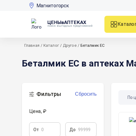
Магнитогорск
ЦЕНЫвАПТЕКАХ
Катало
поиск выгодных предложений
Главная
/
Каталог
/
Другое
/
Беталмик ЕС
Беталмик ЕС в аптеках М
Фильтры
Сбросить
По 
Цена, ₽
От
До