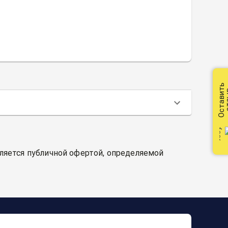
Оставить
от
вляется публичной офертой, определяемой