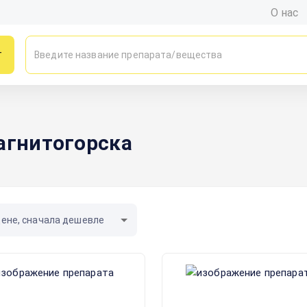
О нас
г
агнитогорска
цене, сначала дешевле