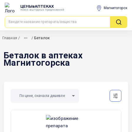
ЦЕНЫвАПТЕКАХ
Магнитогорск
поиск выгодных предложений
Главная
/
/
Беталок
Беталок в аптеках
Магнитогорска
По цене, сначала дешевле