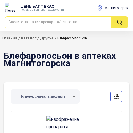
ЦЕНЫвАПТЕКАХ
Магнитогорск
поиск выгодных предложений
Главная
/
Каталог
/
Другое
/
Блефаролосьон
Блефаролосьон в аптеках
Магнитогорска
По цене, сначала дешевле