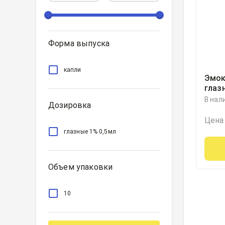
Форма выпуска
капли
Эмок
глаз
капе
В нал
Дозировка
Цена
глазные 1% 0,5мл
Объем упаковки
10