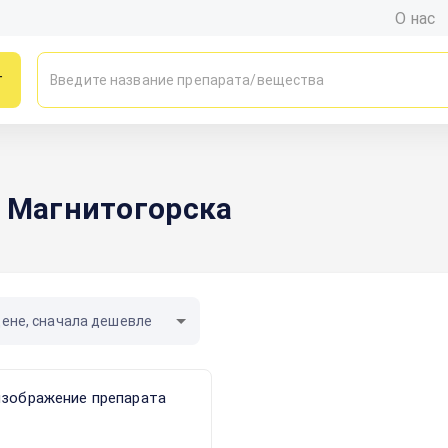
О нас
г
х Магнитогорска
цене, сначала дешевле