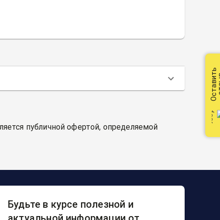
Оставить
от
вляется публичной офертой, определяемой
Будьте в курсе полезной и
актуальной информации от