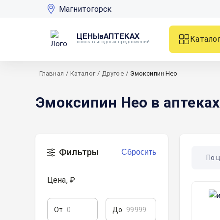
Магнитогорск
ЦЕНЫвАПТЕКАХ
Катало
поиск выгодных предложений
Главная
/
Каталог
/
Другое
/
Эмоксипин Нео
Эмоксипин Нео в аптека
Фильтры
Сбросить
По 
Цена, ₽
От
До