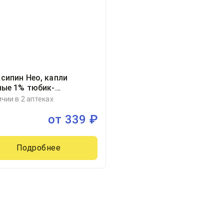
сипин Нео, капли
ные 1% тюбик-
льница 0.5миллилитр, 10
ичии в 2 аптеках
от
339
₽
Подробнее