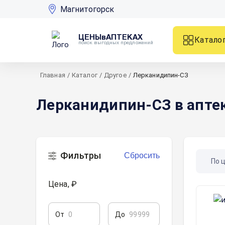
Магнитогорск
ЦЕНЫвАПТЕКАХ
Катало
поиск выгодных предложений
Главная
/
Каталог
/
Другое
/
Лерканидипин-СЗ
Лерканидипин-СЗ в апте
Фильтры
Сбросить
По 
Цена, ₽
От
До