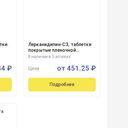
тки
Лерканидипин-СЗ, таблетки
покрытые пленочной
мм
оболочкой 20миллиграмм
В наличии в 5 аптеках
езда,
блистер, 30
44
₽
от
451.25
₽
Цена
Подробнее