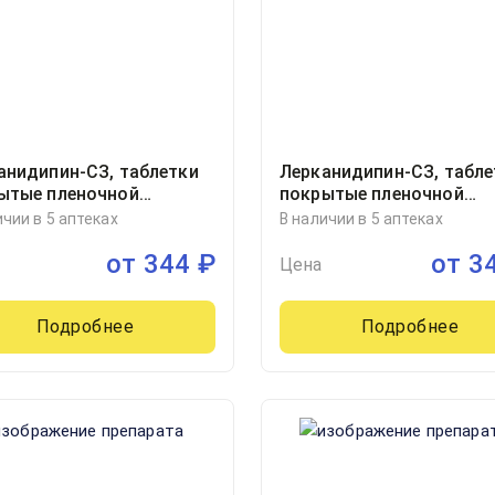
анидипин-СЗ, таблетки
Лерканидипин-СЗ, табле
ытые пленочной
покрытые пленочной
очкой 10миллиграмм
оболочкой 10миллигра
ичии в 5 аптеках
В наличии в 5 аптеках
ер, 30
блистер, 30, Северная зв
от
344
₽
от
3
Россия
Цена
Подробнее
Подробнее