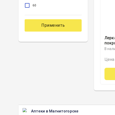
60
Применить
Лерк
покр
обол
В нал
блист
Росс
Цена
Аптеки в Магнитогорске