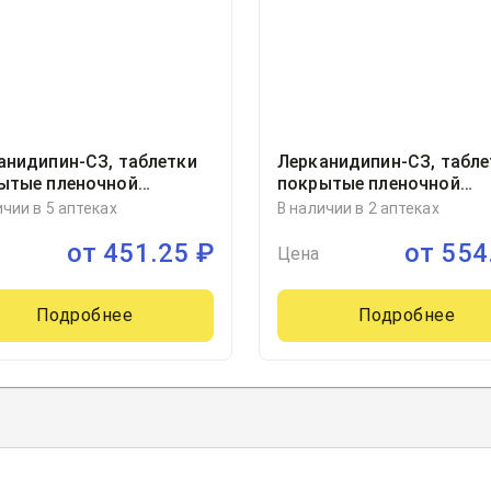
анидипин-СЗ, таблетки
Лерканидипин-СЗ, табле
ытые пленочной
покрытые пленочной
очкой 20миллиграмм
оболочкой 10миллигра
ичии в 5 аптеках
В наличии в 2 аптеках
ер, 30, Северная звезда,
блистер, 60
от
451.25
₽
от
554
ия
Цена
Подробнее
Подробнее