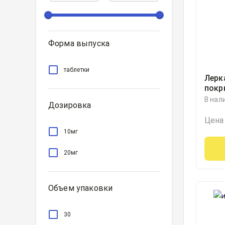
Форма выпуска
таблетки
Лерк
покр
обол
В нал
Дозировка
блист
Цена
10мг
20мг
Объем упаковки
30