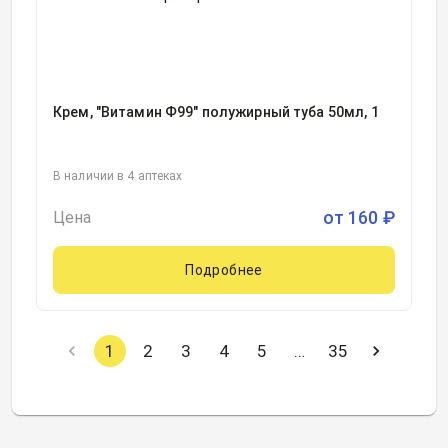
Крем, "Витамин Ф99" полужирный туба 50мл, 1
В наличии в 4 аптеках
от
160
₽
Цена
Подробнее
1
2
3
4
5
…
35