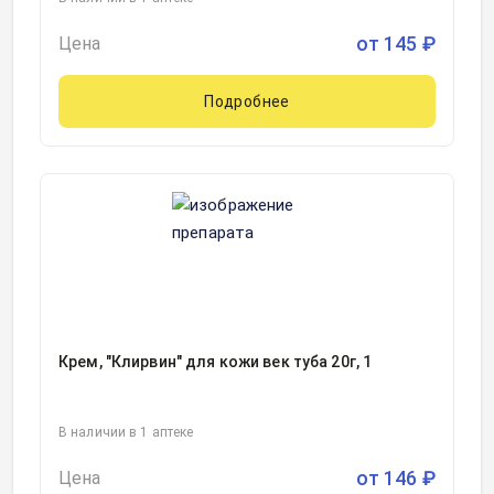
от
145
₽
Цена
Подробнее
Крем, "Клирвин" для кожи век туба 20г, 1
В наличии в 1 аптеке
от
146
₽
Цена