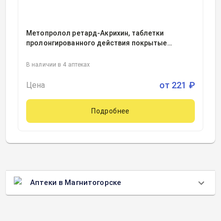
Метопролол ретард-Акрихин, таблетки
пролонгированного действия покрытые
пленочной оболочкой 25миллиграмм блистер,
30, Акрихин ХФК, Россия
В наличии в 4 аптеках
от
221
₽
Цена
Подробнее
Аптеки в Магнитогорске