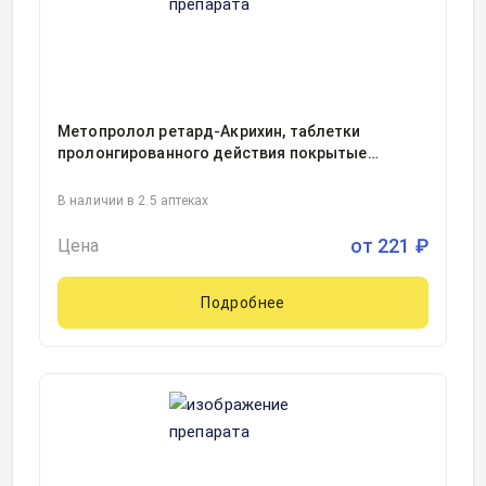
Метопролол ретард-Акрихин, таблетки
пролонгированного действия покрытые
пленочной оболочкой 25миллиграмм блистер,
30
В наличии в 2.5 аптеках
от
221
₽
Цена
Подробнее