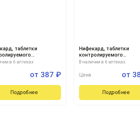
кард, таблетки
Нифекард, таблетки
ролируемого
контролируемого
обождения покрытые
высвобождения покрыт
ичии в 6 аптеках
В наличии в 6 аптеках
очной оболочкой
пленочной оболочкой
от
387
₽
от
3
ллиграмм блистер, 30
30миллиграмм блистер, 
Цена
Лек д.д., Словения
Подробнее
Подробнее