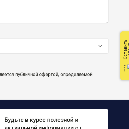
Оставить
от
вляется публичной офертой, определяемой
Будьте в курсе полезной и
актуальной информации от