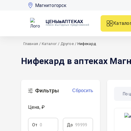
Магнитогорск
ЦЕНЫвАПТЕКАХ
Катало
поиск выгодных предложений
Главная
/
Каталог
/
Другое
/
Нифекард
Нифекард в аптеках Маг
Фильтры
Сбросить
По 
Цена, ₽
От
До