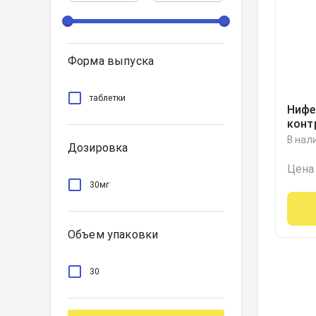
Форма выпуска
таблетки
Нифе
конт
высв
В нал
Дозировка
плен
30ми
Цена
30мг
Объем упаковки
30