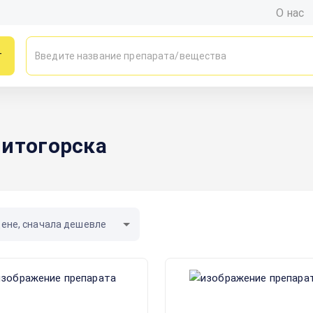
О нас
г
нитогорска
цене, сначала дешевле