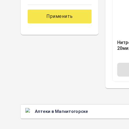
Применить
Нитр
20ми
Про.
Аптеки в Магнитогорске