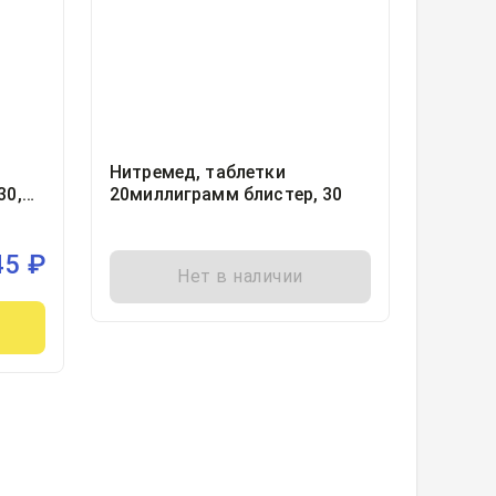
Нитремед, таблетки
30,
20миллиграмм блистер, 30
Чехия
45
₽
Нет в наличии