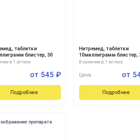
емед, таблетки
Нитремед, таблетки
ллиграмм блистер, 30
10миллиграмм блистер, 
Про.Мед.ЦС Прага а.о., 
ичии в 1 аптеке
В наличии в 1 аптеке
от
545
₽
от
5
Цена
Подробнее
Подробнее