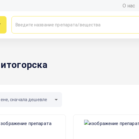
О нас
г
нитогорска
цене, сначала дешевле