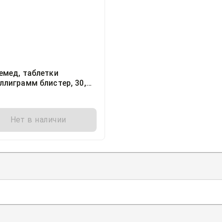
емед, таблетки
ллиграмм блистер, 30,
Мед.ЦС Прага а.о., Чехия
Нет в наличии