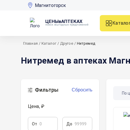
Магнитогорск
ЦЕНЫвАПТЕКАХ
Катало
поиск выгодных предложений
Главная
/
Каталог
/
Другое
/
Нитремед
Нитремед в аптеках Маг
Фильтры
Сбросить
По 
Цена, ₽
От
До