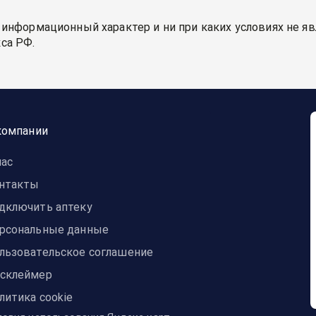
 информационный характер и ни при каких условиях не я
са РФ.
компании
нас
нтакты
дключить аптеку
рсональные данные
льзовательское соглашение
склеймер
литика cookie