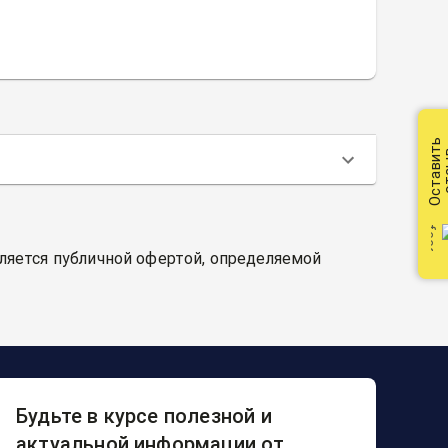
Оставить
от
вляется публичной офертой, определяемой
Будьте в курсе полезной и
актуальной информации от