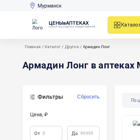
Мурманск
ЦЕНЫвАПТЕКАХ
Катало
поиск выгодных предложений
Главная
/
Каталог
/
Другое
/
Армадин Лонг
Армадин Лонг в аптеках
Фильтры
Сбросить
По 
Цена, ₽
От
До