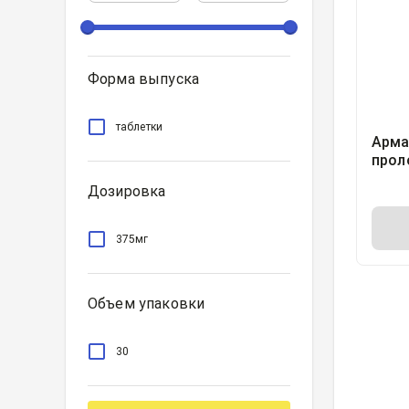
Форма выпуска
таблетки
Арма
прол
высв
Дозировка
плен
375м
375мг
Объем упаковки
30