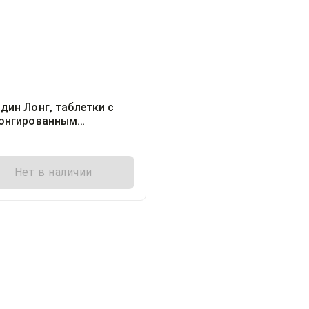
дин Лонг, таблетки с
онгированным
обождением покрытые
очной оболочкой
иллиграмм блистер, 30
Нет в наличии