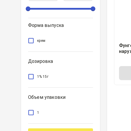
Форма выпуска
крем
Фунг
нару
туба
Дозировка
1% 15г
Объем упаковки
1