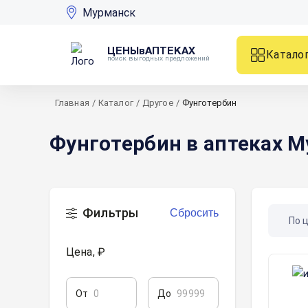
Мурманск
ЦЕНЫвАПТЕКАХ
Катало
поиск выгодных предложений
Главная
/
Каталог
/
Другое
/
Фунготербин
Фунготербин в аптеках 
Фильтры
Сбросить
По 
Цена, ₽
От
До