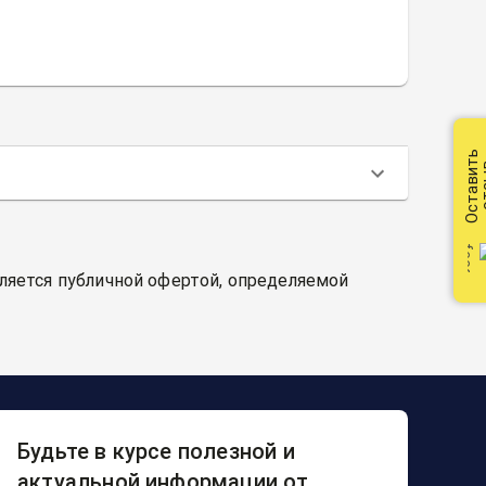
Оставить
от
вляется публичной офертой, определяемой
Будьте в курсе полезной и
актуальной информации от