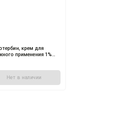
отербин, крем для
жного применения 1%
 15грамм, 1
Нет в наличии