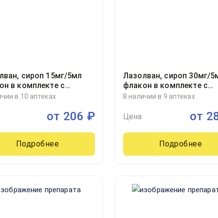
лван, сироп 15мг/5мл
Лазолван, сироп 30мг/5
он в комплекте с
флакон в комплекте с
ым стаканчиком
мерным стаканчиком
ичии в 10 аптеках
В наличии в 9 аптеках
иллилитр, 1
100миллилитр, 1
от
206
₽
от
2
Цена
Подробнее
Подробнее