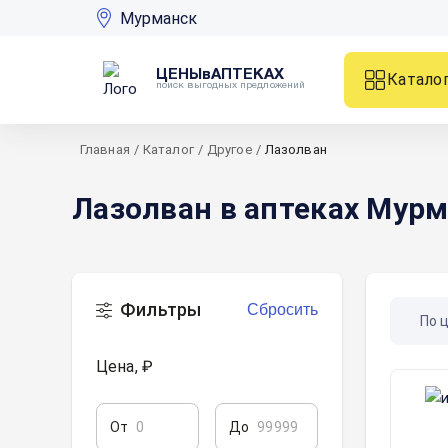
Мурманск
ЦЕНЫвАПТЕКАХ
Катало
поиск выгодных предложений
Главная
/
Каталог
/
Другое
/
Лазолван
Лазолван в аптеках Мур
Фильтры
Сбросить
По 
Цена, ₽
От
До