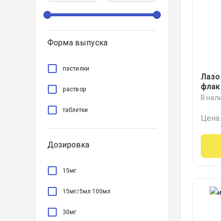
Форма выпуска
пастилки
Лазо
флак
раствор
мерн
В нал
100м
таблетки
Цена
Дозировка
15мг
15мг/5мл 100мл
30мг