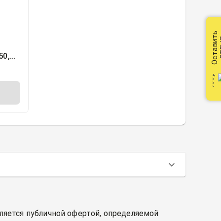
Оставить
от
50,
ия
вляется публичной офертой, определяемой