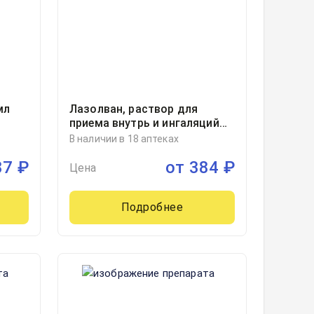
мл
Лазолван, раствор для
приема внутрь и ингаляций
7.5мг/мл флакон-капельница
В наличии в 18 аптеках
темного стекла в комплекте
87
₽
от
384
₽
с мерным стаканчиком
Цена
100миллилитр, 1
Подробнее