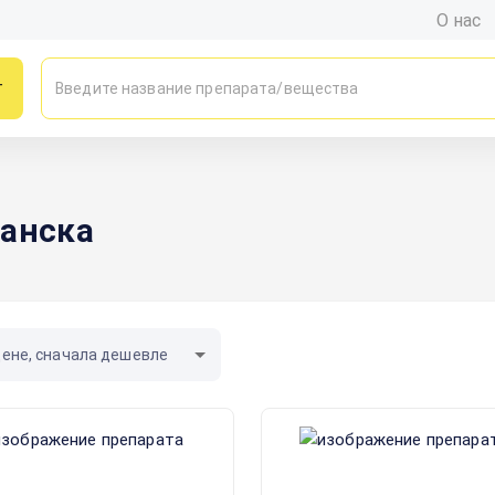
О нас
г
манска
цене, сначала дешевле