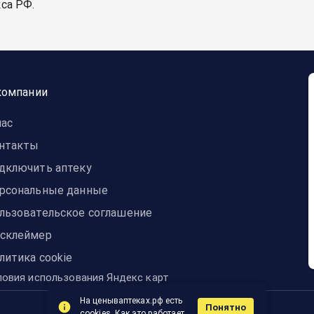
са РФ.
компании
нас
нтакты
дключить аптеку
рсональные данные
льзовательское соглашение
склеймер
литика cookie
ловия использования Яндекс карт
На ценываптеках.рф есть
Понятно
© 2014-2024 ЦЕНЫвАПТЕКАХ
cookies.
Как это работает