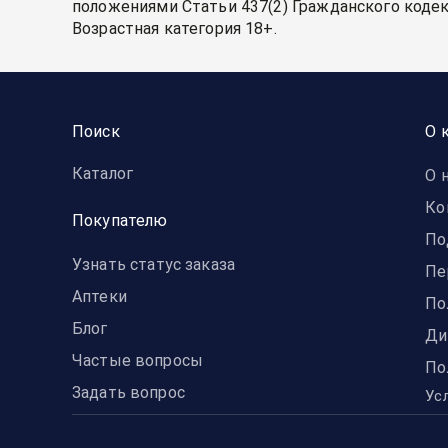
положениями Статьи 437(2) Гражданского кодек
Возрастная категория 18+.
Поиск
О 
Каталог
О 
Ко
Покупателю
По
Узнать статус заказа
Пе
Аптеки
По
Блог
Ди
Частые вопросы
По
Задать вопрос
Ус