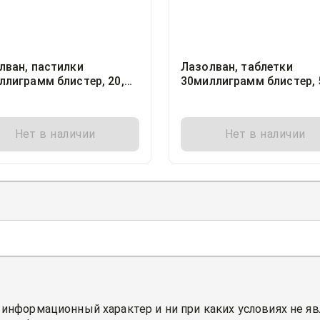
лван, пастилки
Лазолван, таблетки
ллиграмм блистер, 20,
30миллиграмм блистер, 
ер Арцнаймиттель ГмбХ
Дельфарм Реймс, Франц
 КГ, Германия
Нет в наличии
Нет в наличии
 информационный характер и ни при каких условиях не я