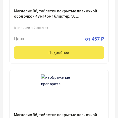
Магнелис В6, таблетки покрытые пленочной
оболочкой 48мг+5мг блистер, 50,
Фармстандарт-Уфимский витаминный завод,
Россия
В наличии в 9 аптеках
от
457
₽
Цена
Подробнее
Магнелис В6, таблетки покрытые пленочной