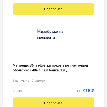
Подробнее
Магнелис В6, таблетки покрытые пленочной
оболочкой 48мг+5мг банка, 120,
Фармстандарт-Уфимский витаминный завод,
Россия
В наличии в 17 аптеках
от
915
₽
Цена
Подробнее