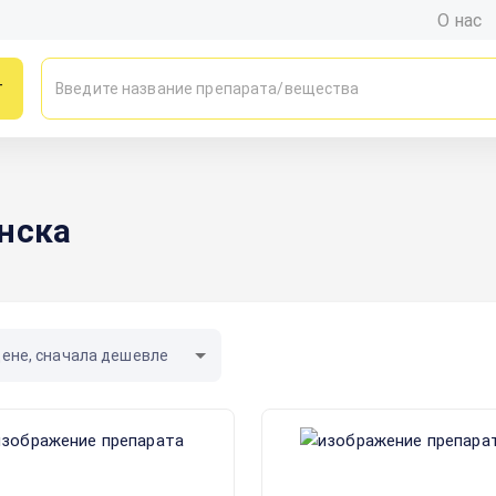
О нас
г
нска
цене, сначала дешевле