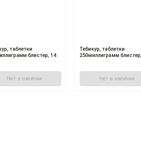
кур, таблетки
Тебикур, таблетки
иллиграмм блистер, 14
250миллиграмм блистер,
Нобел Алматинская
Фармацевтическая Фаб
АО, Казахстан
Нет в наличии
Нет в наличии