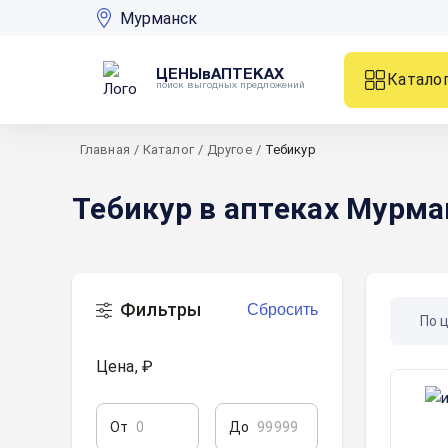
Мурманск
ЦЕНЫвАПТЕКАХ
Катало
поиск выгодных предложений
Главная
/
Каталог
/
Другое
/
Тебикур
Тебикур в аптеках Мурма
Фильтры
Сбросить
По 
Цена, ₽
От
До