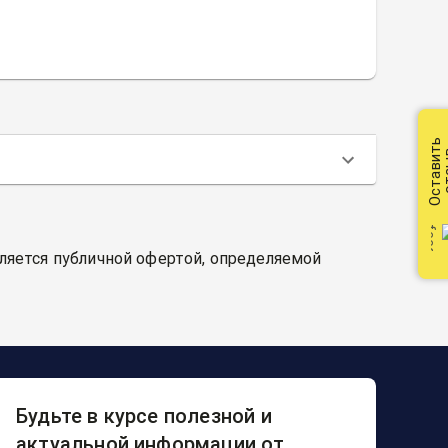
Оставить
от
вляется публичной офертой, определяемой
Будьте в курсе полезной и
актуальной информации от