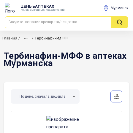
ЦЕНЫвАПТЕКАХ
Мурманск
поиск выгодных предложений
Главная
/
/
Тербинафин-МФФ
Тербинафин-МФФ в аптеках
Мурманска
По цене, сначала дешевле