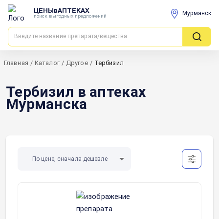
ЦЕНЫвАПТЕКАХ
Мурманск
поиск выгодных предложений
Главная
/
Каталог
/
Другое
/
Тербизил
Тербизил в аптеках
Мурманска
По цене, сначала дешевле