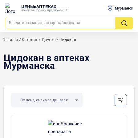
ЦЕНЫвАПТЕКАХ
Мурманск
поиск выгодных предложений
Главная
/
Каталог
/
Другое
/
Цидокан
Цидокан в аптеках
Мурманска
По цене, сначала дешевле