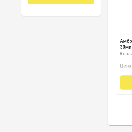
Амбр
30ми
Велф
В нал
Цена