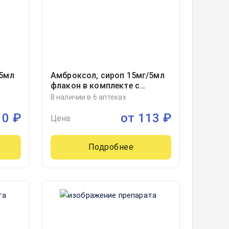
/5мл
Амброксол, сироп 15мг/5мл
флакон в комплекте с
мерной ложкой
В наличии в 6 аптеках
100миллилитр, 1
10
₽
от
113
₽
Цена
Подробнее