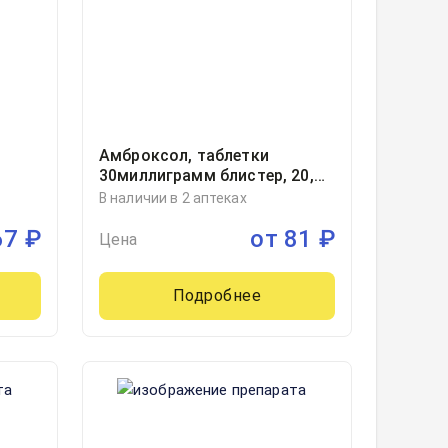
Амброксол, таблетки
30миллиграмм блистер, 20,
Канонфарма продакшн,
В наличии в 2 аптеках
Россия
67
₽
от
81
₽
Цена
Подробнее