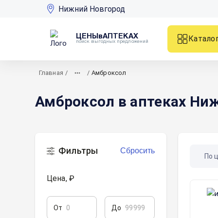
Нижний Новгород
ЦЕНЫвАПТЕКАХ
Катало
поиск выгодных предложений
Главная
/
/
Амброксол
Амброксол в аптеках Ни
Фильтры
Сбросить
По 
Цена, ₽
От
До