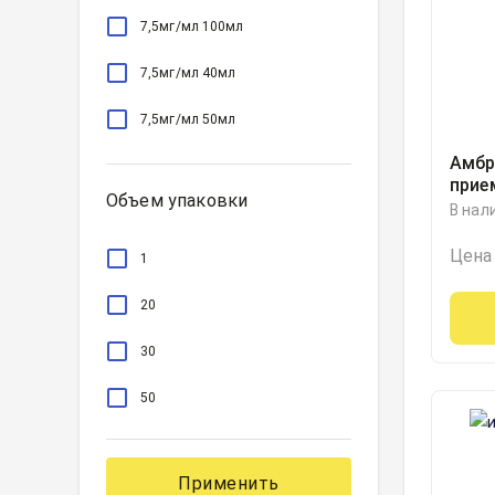
7,5мг/мл 100мл
7,5мг/мл 40мл
7,5мг/мл 50мл
Амбр
прие
Объем упаковки
7.5м
В нал
с ме
40ми
Цена
1
20
30
50
Применить