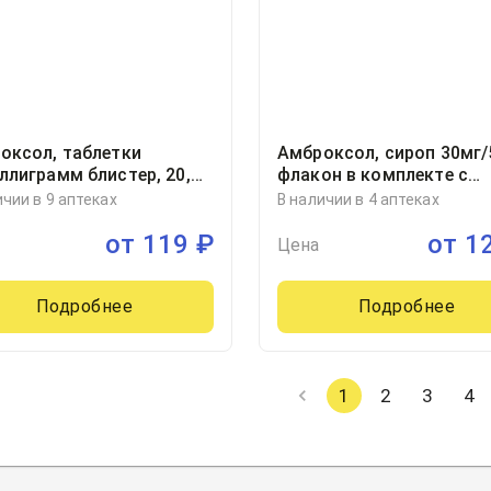
оксол, таблетки
Амброксол, сироп 30мг
ллиграмм блистер, 20,
флакон в комплекте с
арм ООО, Россия
мерной ложкой
ичии в 9 аптеках
В наличии в 4 аптеках
100миллилитр, 1
от
119
₽
от
1
Цена
Подробнее
Подробнее
1
2
3
4