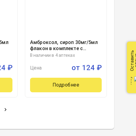
/5мл
Амброксол, сироп 30мг/5мл
флакон в комплекте с
Оставить
мерной ложкой
В наличии в 4 аптеках
от
100миллилитр, 1, Озон ООО,
24
₽
от
124
₽
Россия
Цена
Подробнее