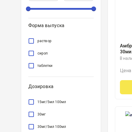
Форма выпуска
раствор
Амбр
30ми
сироп
В нал
таблетки
Цена
Дозировка
15мг/5мл 100мл
30мг
30мг/5мл 100мл