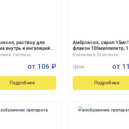
оксол, раствор для
Амброксол, сироп 15мг
ма внутрь и ингаляций
флакон 100миллилитр, 1
г/мл флакон в комплекте
ичии в 7 аптеках
В наличии в 22 аптеках
рной ложкой
от
106
₽
от
1
ллилитр, 1
Цена
Подробнее
Подробнее