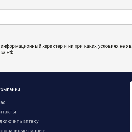
 информационный характер и ни при каких условиях не я
са РФ.
компании
нас
нтакты
дключить аптеку
рсональные данные