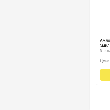
Амло
5мил
Озон
В нал
Цена