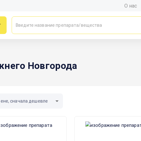
О нас
г
жнего Новгорода
цене, сначала дешевле