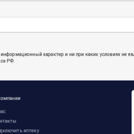
 информационный характер и ни при каких условиях не я
са РФ.
компании
нас
нтакты
дключить аптеку