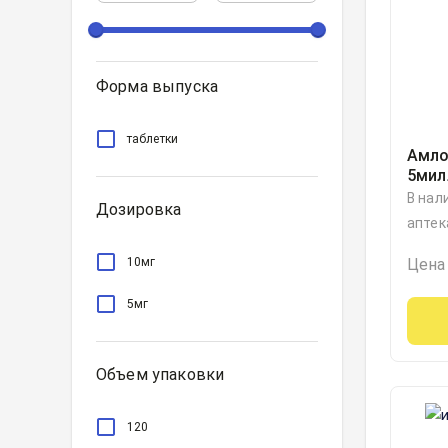
Форма выпуска
таблетки
Амло
5мил
В нал
Дозировка
аптек
10мг
Цена
5мг
Объем упаковки
120