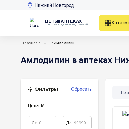
Нижний Новгород
ЦЕНЫвАПТЕКАХ
Катало
поиск выгодных предложений
Главная
/
/
Амлодипин
Амлодипин в аптеках Ни
Фильтры
Сбросить
По 
Цена, ₽
От
До