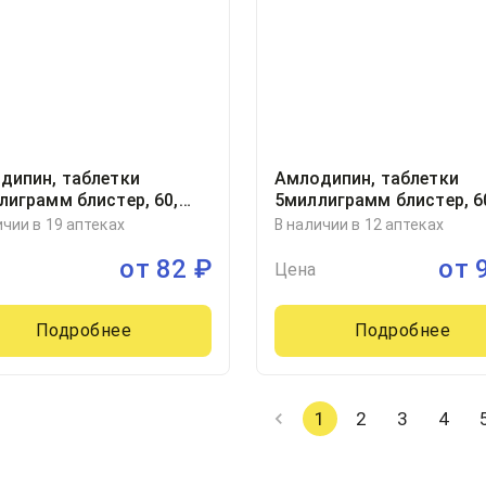
дипин, таблетки
Амлодипин, таблетки
лиграмм блистер, 60,
5миллиграмм блистер, 6
 ООО, Россия
Канонфарма продакшн,
ичии в 19 аптеках
В наличии в 12 аптеках
Россия
от
82
₽
от
Цена
Подробнее
Подробнее
1
2
3
4