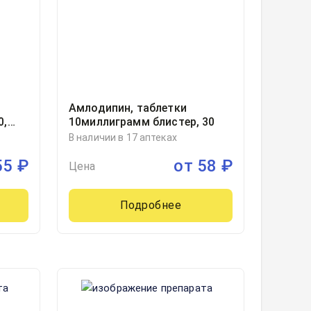
Амлодипин, таблетки
0,
10миллиграмм блистер, 30
В наличии в 17 аптеках
55
₽
от
58
₽
Цена
Подробнее