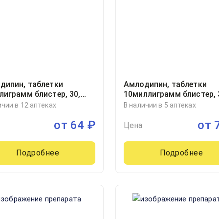
дипин, таблетки
Амлодипин, таблетки
лиграмм блистер, 30,
10миллиграмм блистер, 
Здоровье, Россия
ичии в 12 аптеках
В наличии в 5 аптеках
от
64
₽
от
Цена
Подробнее
Подробнее