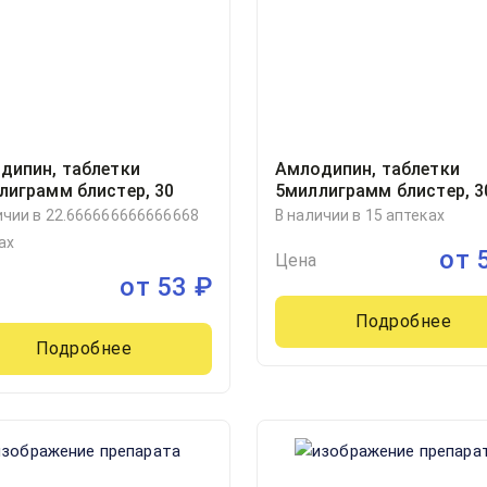
дипин, таблетки
Амлодипин, таблетки
лиграмм блистер, 30
5миллиграмм блистер, 3
Озон ООО, Россия
ичии в 22.666666666666668
В наличии в 15 аптеках
ах
от
Цена
от
53
₽
Подробнее
Подробнее