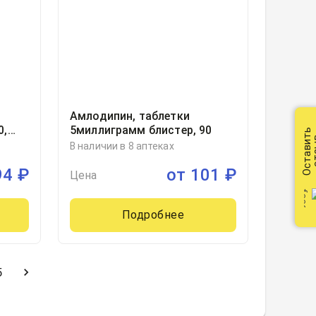
Амлодипин, таблетки
0,
5миллиграмм блистер, 90
Оставить
от
В наличии в 8 аптеках
94
₽
от
101
₽
Цена
Подробнее
5