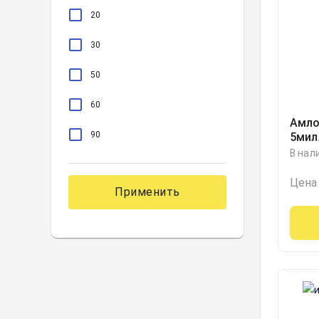
20
30
50
60
Амло
90
5мил
ЗиО-
В нал
Цена
Применить