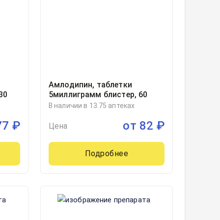
Амлодипин, таблетки
30
5миллиграмм блистер, 60
В наличии в 13.75 аптеках
77
₽
от
82
₽
Цена
Подробнее