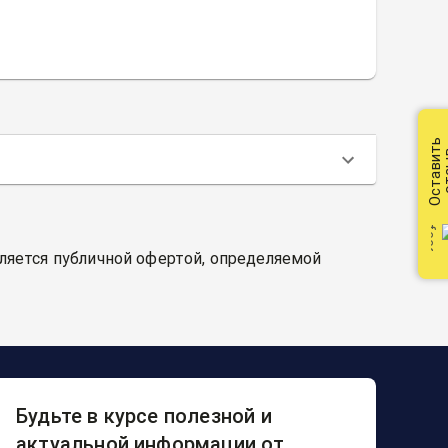
Оставить
от
вляется публичной офертой, определяемой
Будьте в курсе полезной и
актуальной информации от