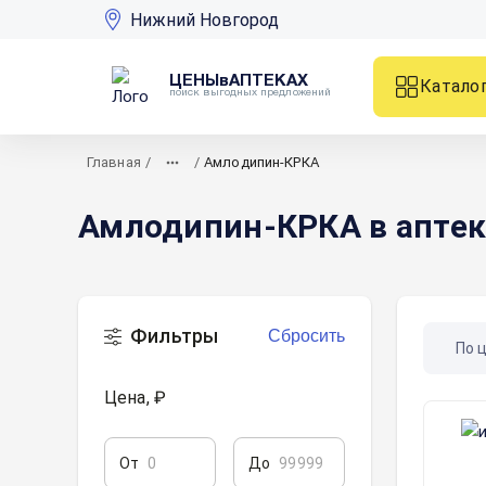
Нижний Новгород
ЦЕНЫвАПТЕКАХ
Катало
поиск выгодных предложений
Главная
/
/
Амлодипин-КРКА
Амлодипин-КРКА в аптек
Фильтры
Сбросить
По 
Цена, ₽
От
До