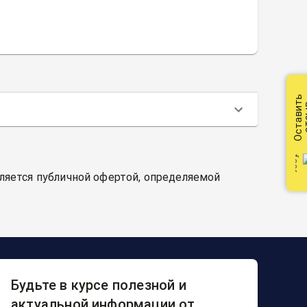
Оставить
от
вляется публичной офертой, определяемой
Будьте в курсе полезной и
актуальной информации от