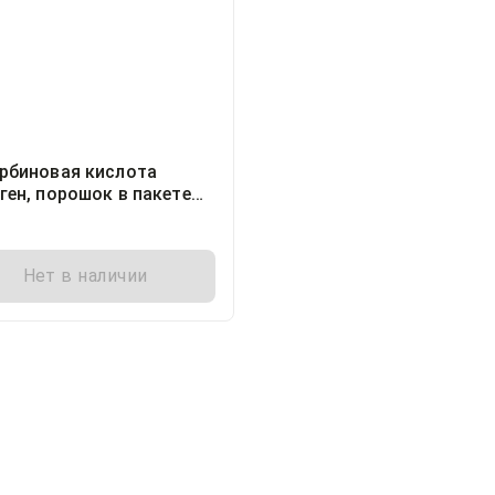
рбиновая кислота
ген, порошок в пакете
5г пачка, 50, Мелиген
ацевтическое
приятие ЗАО, Россия
Нет в наличии