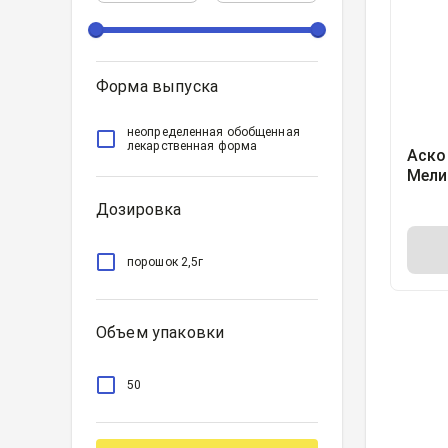
Форма выпуска
неопределенная обобщенная
лекарственная форма
Аско
Мели
по 2,
Дозировка
Фарм
пред
порошок 2,5г
Объем упаковки
50