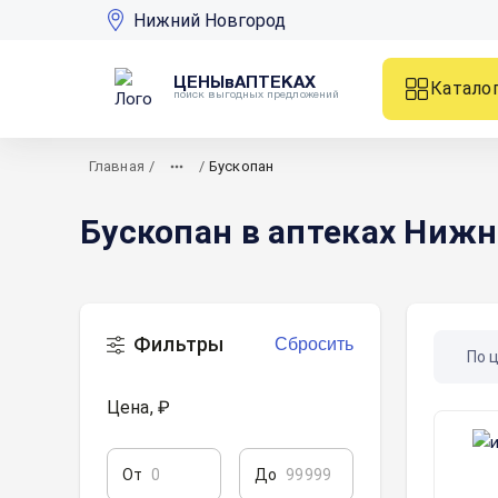
Нижний Новгород
ЦЕНЫвАПТЕКАХ
Катало
поиск выгодных предложений
Главная
/
/
Бускопан
Бускопан в аптеках Нижн
Фильтры
Сбросить
По 
Цена, ₽
От
До