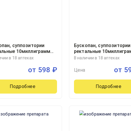
опан, суппозитории
Бускопан, суппозитории
альные 10миллиграмм
ректальные 10миллигра
ер, 10
блистер, 10, Институт д
ичии в 18 аптеках
В наличии в 18 аптеках
Ангели С.р.Л., Италия
от
598
₽
от
5
Цена
Подробнее
Подробнее