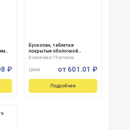
Бускопан, таблетки
мм
покрытые оболочкой
е
10миллиграмм блистер, 20
В наличии в 19 аптеках
98
₽
от
601.01
₽
Цена
Подробнее