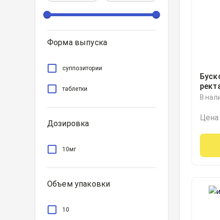
Форма выпуска
суппозитории
Буск
рект
таблетки
блист
В нал
Цена
Дозировка
10мг
Объем упаковки
10