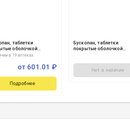
опан, таблетки
Бускопан, таблетки
ытые оболочкой
покрытые оболочкой
ллиграмм блистер, 20,
10миллиграмм блистер, 
ичии в 19 аптеках
фарм Реймс, Франция
от
601.01
₽
Нет в наличии
Подробнее