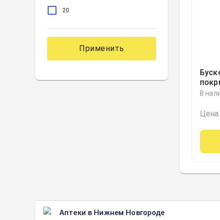
20
Применить
Буск
покр
10ми
В нал
Дель
Цена
Аптеки в Нижнем Новгороде