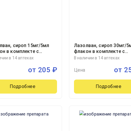
лван, сироп 15мг/5мл
Лазолван, сироп 30мг/5
он в комплекте с
флакон в комплекте с
ым стаканчиком
мерным стаканчиком
ичии в 14 аптеках
В наличии в 14 аптеках
иллилитр, 1
100миллилитр, 1
от
205
₽
от
2
Цена
Подробнее
Подробнее