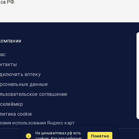
са РФ.
компании
нас
нтакты
дключить аптеку
рсональные данные
льзовательское соглашение
склеймер
литика cookie
ловия использования Яндекс карт
На ценываптеках.рф есть
Понятно
© 2014-2024 ЦЕНЫвАПТЕКАХ
cookies.
Как это работает