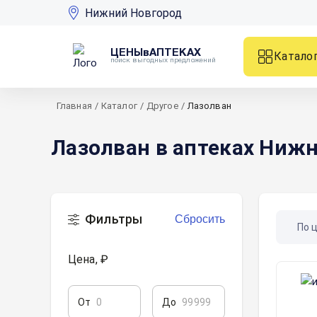
Нижний Новгород
ЦЕНЫвАПТЕКАХ
Катало
поиск выгодных предложений
Главная
/
Каталог
/
Другое
/
Лазолван
Лазолван в аптеках Ниж
Фильтры
Сбросить
По 
Цена, ₽
От
До