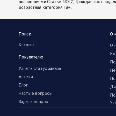
положениями Статьи 437(2) Гражданского кодек
Возрастная категория 18+.
Поиск
О 
Каталог
О 
Ко
Покупателю
По
Узнать статус заказа
Пе
Аптеки
По
Блог
Ди
Частые вопросы
По
Задать вопрос
Ус