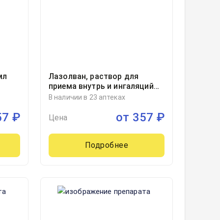
мл
Лазолван, раствор для
приема внутрь и ингаляций
7.5мг/мл флакон-капельница
В наличии в 23 аптеках
темного стекла в комплекте
57
₽
от
357
₽
с мерным стаканчиком
Цена
100миллилитр, 1
Подробнее