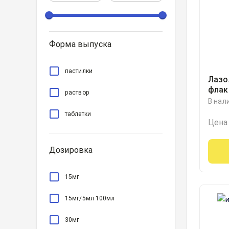
Форма выпуска
пастилки
Лазо
флак
раствор
мерн
В нал
100м
таблетки
Цена
Дозировка
15мг
15мг/5мл 100мл
30мг