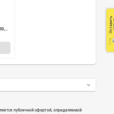
Оставить
от
50,
ия
вляется публичной офертой, определяемой