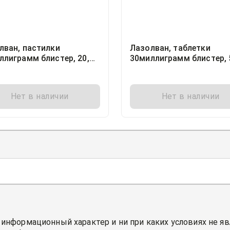
лван, пастилки
Лазолван, таблетки
ллиграмм блистер, 20,
30миллиграмм блистер, 
ер Арцнаймиттель ГмбХ
Дельфарм Реймс, Франц
 КГ, Германия
Нет в наличии
Нет в наличии
 информационный характер и ни при каких условиях не я