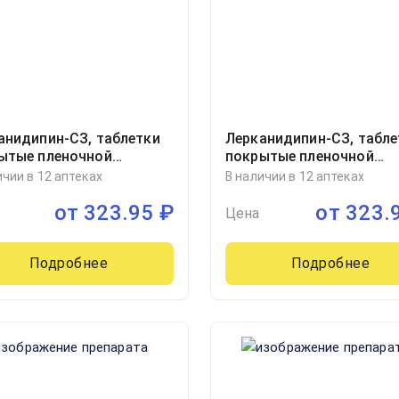
анидипин-СЗ, таблетки
Лерканидипин-СЗ, табле
ытые пленочной
покрытые пленочной
очкой 10миллиграмм
оболочкой 10миллигра
ичии в 12 аптеках
В наличии в 12 аптеках
ер, 30
блистер, 30, Северная зв
от
323.95
₽
от
323.
Россия
Цена
Подробнее
Подробнее