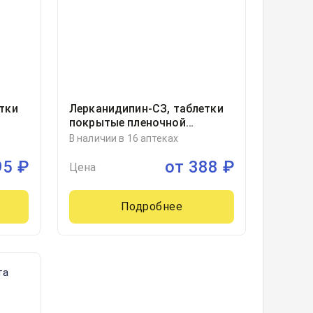
тки
Лерканидипин-СЗ, таблетки
покрытые пленочной
мм
оболочкой 20миллиграмм
В наличии в 16 аптеках
езда,
блистер, 30
95
₽
от
388
₽
Цена
Подробнее