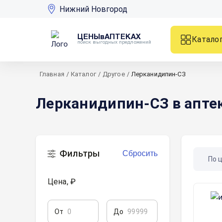
Нижний Новгород
ЦЕНЫвАПТЕКАХ
Катало
поиск выгодных предложений
Главная
/
Каталог
/
Другое
/
Лерканидипин-СЗ
Лерканидипин-СЗ в апте
Фильтры
Сбросить
По 
Цена, ₽
От
До