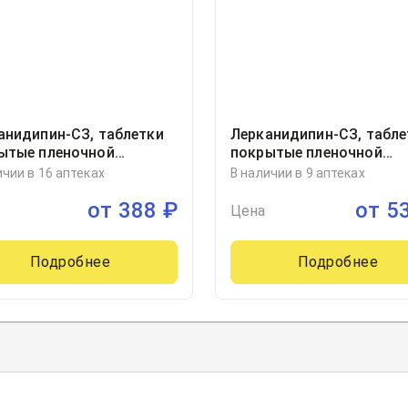
анидипин-СЗ, таблетки
Лерканидипин-СЗ, табле
ытые пленочной
покрытые пленочной
очкой 20миллиграмм
оболочкой 10миллигра
ичии в 16 аптеках
В наличии в 9 аптеках
ер, 30, Северная звезда,
блистер, 60
от
388
₽
от
5
ия
Цена
Подробнее
Подробнее