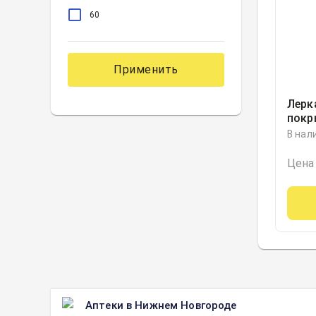
60
Применить
Лерк
покр
обол
В нал
блист
Росс
Цена
Аптеки в Нижнем Новгороде