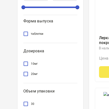
Форма выпуска
таблетки
Лерк
покр
обол
В нал
Дозировка
блист
Цена
10мг
20мг
Объем упаковки
30