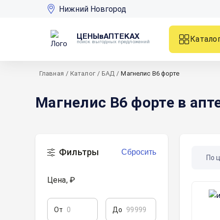
Нижний Новгород
ЦЕНЫвАПТЕКАХ
Катало
поиск выгодных предложений
Главная
/
Каталог
/
БАД
/
Магнелис В6 форте
Магнелис В6 форте в апт
Фильтры
Сбросить
По 
Цена, ₽
От
До