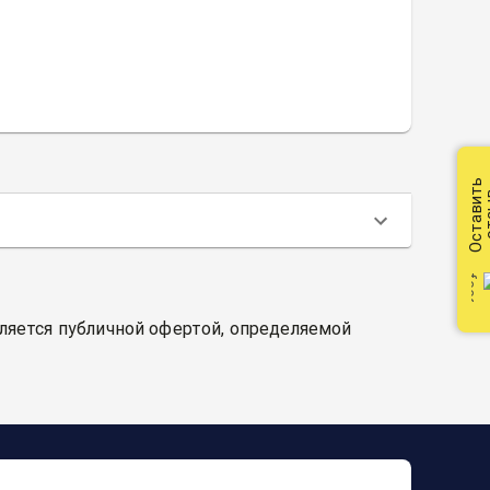
Оставить
от
вляется публичной офертой, определяемой