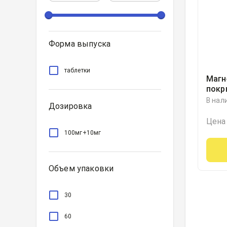
Форма выпуска
таблетки
Магн
покр
обол
В нал
Дозировка
блист
Цена
100мг+10мг
Объем упаковки
30
60