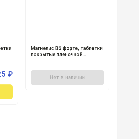
летки
Магнелис В6 форте, таблетки
покрытые пленочной
оболочкой 100мг+10мг
блистер, 30, Нанолек ООО,
25
₽
Россия
Нет в наличии