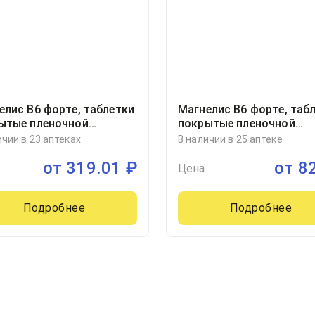
елис В6 форте, таблетки
Магнелис В6 форте, таб
ытые пленочной
покрытые пленочной
очкой 100мг+10мг
оболочкой 100мг+10мг
ичии в 23 аптеках
В наличии в 25 аптеке
ер, 30
блистер, 60
от
319.01
₽
от
8
Цена
Подробнее
Подробнее