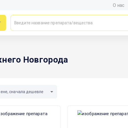
О нас
г
жнего Новгорода
цене, сначала дешевле