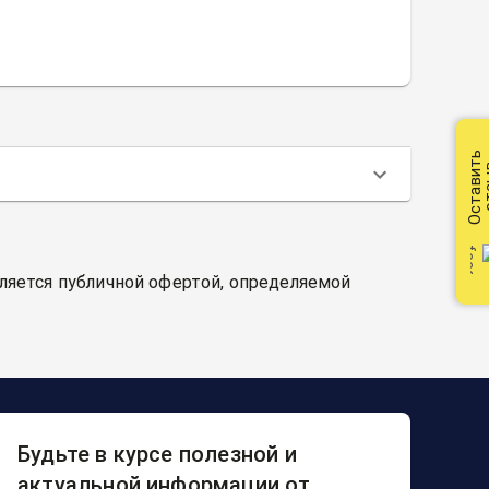
Оставить
от
вляется публичной офертой, определяемой
Будьте в курсе полезной и
актуальной информации от