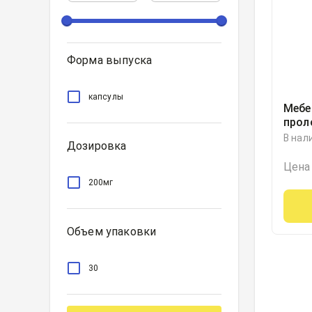
Форма выпуска
капсулы
Мебе
прол
высв
В нал
Дозировка
200м
Цена
200мг
Объем упаковки
30