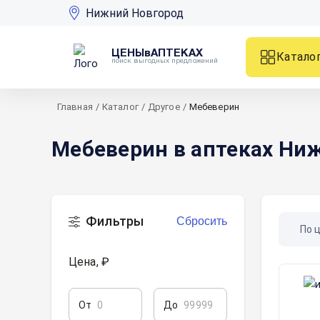
Нижний Новгород
ЦЕНЫвАПТЕКАХ
Катало
поиск выгодных предложений
Главная
/
Каталог
/
Другое
/
Мебеверин
Мебеверин в аптеках Ни
Фильтры
Сбросить
По 
Цена, ₽
От
До