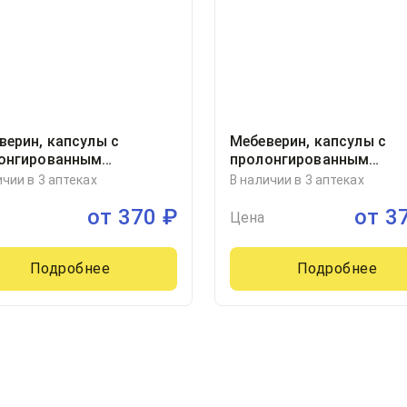
верин, капсулы с
Мебеверин, капсулы с
онгированным
пролонгированным
обождением
высвобождением
ичии в 3 аптеках
В наличии в 3 аптеках
иллиграмм блистер, 30
200миллиграмм блистер,
от
370
₽
от
3
Велфарм ООО, Россия
Цена
Подробнее
Подробнее