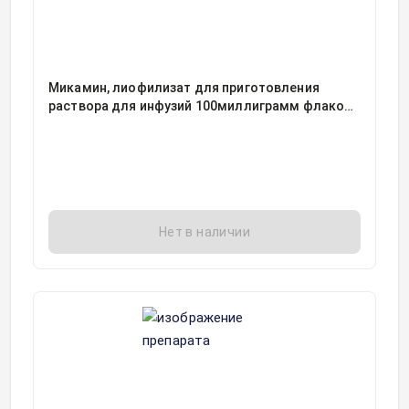
Микамин, лиофилизат для приготовления
раствора для инфузий 100миллиграмм флакон,
1, Астеллас Тояма Ко. Лтд, упаковано Астеллас
Ирланд Ко
Нет в наличии