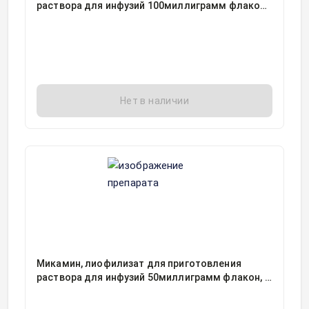
раствора для инфузий 100миллиграмм флакон,
1, Астеллас Тояма Ко. Лтд, упаковано Астеллас
Ирланд Ко, Лтд, Япония
Нет в наличии
Микамин, лиофилизат для приготовления
раствора для инфузий 50миллиграмм флакон, 1,
Астеллас Фарма Тех Ко. Лтд./Ортат, Япония