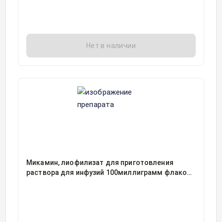
Нет в наличии
Микамин, лиофилизат для приготовления
раствора для инфузий 100миллиграмм флакон,
1, Астеллас Фарма Тех Ко. Лтд./Ортат, Япония