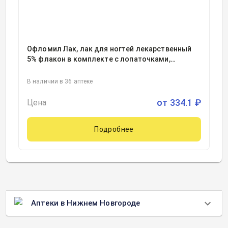
Офломил Лак, лак для ногтей лекарственный
5% флакон в комплекте с лопаточками,
пилочками для ногтей, саше с очищающими
тампонами 2.5миллилитр, 1
В наличии в 36 аптеке
от
334.1
₽
Цена
Подробнее
Аптеки в Нижнем Новгороде