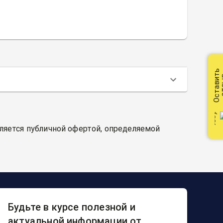
Оставить
от
вляется публичной офертой, определяемой
Будьте в курсе полезной и
актуальной информации от