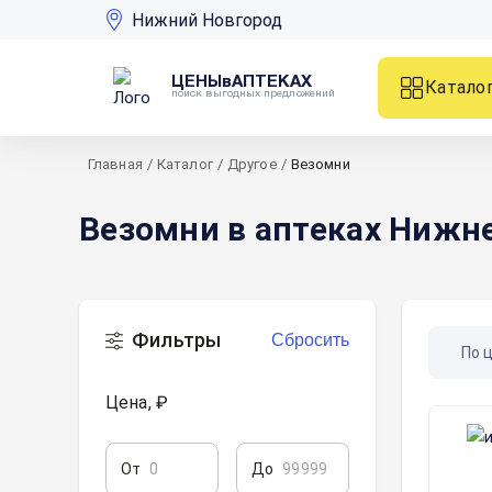
Нижний Новгород
ЦЕНЫвАПТЕКАХ
Катало
поиск выгодных предложений
Главная
/
Каталог
/
Другое
/
Везомни
Везомни в аптеках Нижн
Фильтры
Сбросить
По 
Цена, ₽
От
До