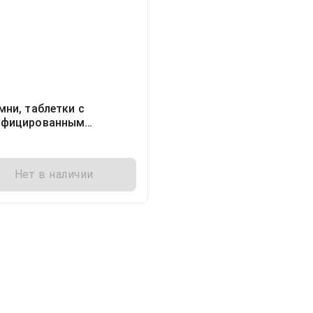
мни, таблетки с
фицированным
обождением покрытые
очной оболочкой
0,4мг блистер, 10
Нет в наличии