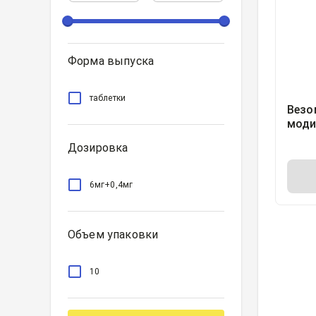
Форма выпуска
таблетки
Везо
моди
высв
Дозировка
плен
6мг+
6мг+0,4мг
Объем упаковки
10