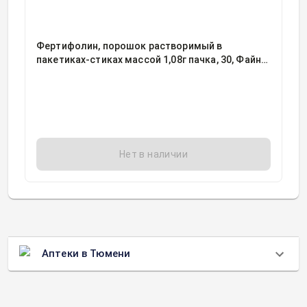
Фертифолин, порошок растворимый в
пакетиках-стиках массой 1,08г пачка, 30, Файн
Фудс энд Фармасьютикалз Н.Т.М. С.П.А.,
Италия
Нет в наличии
Аптеки в Тюмени