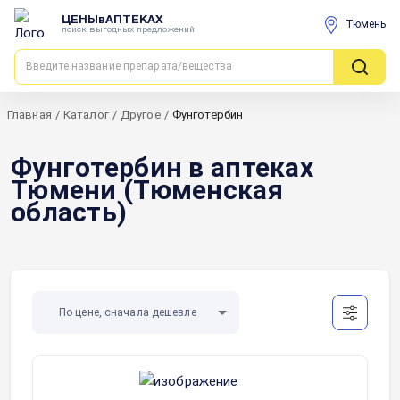
ЦЕНЫвАПТЕКАХ
Тюмень
поиск выгодных предложений
Главная
/
Каталог
/
Другое
/
Фунготербин
Фунготербин в аптеках
Тюмени (Тюменская
область)
По цене, сначала дешевле