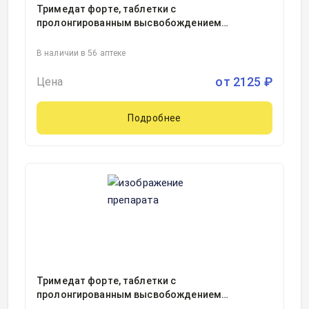
Тримедат форте, таблетки с
пролонгированным высвобождением
покрытые пленочной оболочкой
300миллиграмм блистер, 60
В наличии в 56 аптеке
от
2125
₽
Цена
Подробнее
Тримедат форте, таблетки с
пролонгированным высвобождением
покрытые пленочной оболочкой