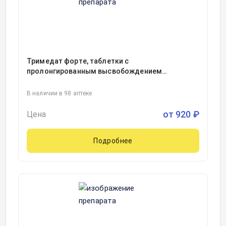
Тримедат форте, таблетки с
пролонгированным высвобождением
покрытые пленочной оболочкой
300миллиграмм блистер, 20
В наличии в 98 аптеке
от
920
₽
Цена
Подробнее