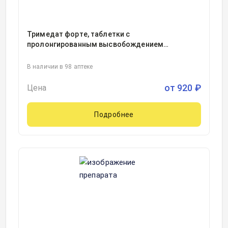
Тримедат форте, таблетки с
пролонгированным высвобождением
покрытые пленочной оболочкой
300миллиграмм блистер, 20, Валента
В наличии в 98 аптеке
Фармацевтика, Россия
от
920
₽
Цена
Подробнее