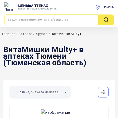
ЦЕНЫвАПТЕКАХ
Тюмень
поиск выгодных предложений
Главная
/
Каталог
/
Другое
/
ВитаМишки Multy+
ВитаМишки Multy+ в
аптеках Тюмени
(Тюменская область)
По цене, сначала дешевле