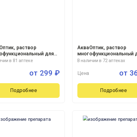
Оптик, раствор
АкваОптик, раствор
офункциональный для
многофункциональный 
а за контактными
ухода за контактными
ичии в 81 аптеке
В наличии в 72 аптеках
ами фл 60мл, 1
линзами фл 120мл, 1
от
299
₽
от
3
Цена
Подробнее
Подробнее