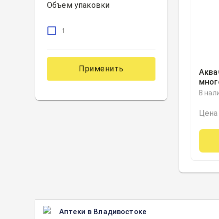
Объем упаковки
1
Применить
Аква
мног
уход
В нал
линз
ООО,
Цена
Аптеки в Владивостоке