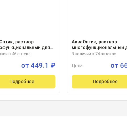
Оптик, раствор
АкваОптик, раствор
офункциональный для
многофункциональный 
а за контактными
ухода за контактными
ичии в 46 аптеке
В наличии в 74 аптеках
ами фл 250мл, 1, Гротекс
линзами фл 450мл, 1
от
449.1
₽
от
6
 Россия
Цена
Подробнее
Подробнее