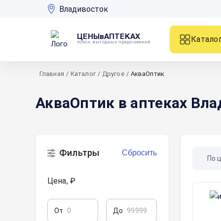
Владивосток
ЦЕНЫвАПТЕКАХ
Катало
поиск выгодных предложений
Главная
/
Каталог
/
Другое
/
АкваОптик
АкваОптик в аптеках Вл
Фильтры
Сбросить
По 
Цена, ₽
От
До