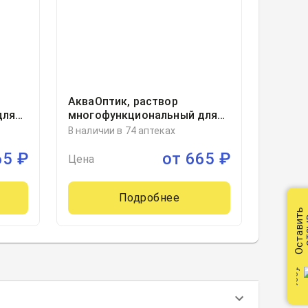
АкваОптик, раствор
для
многофункциональный для
ухода за контактными
В наличии в 74 аптеках
линзами фл 450мл, 1, Гротекс
65
₽
от
665
₽
ООО, Россия
Цена
Подробнее
Оставить
от