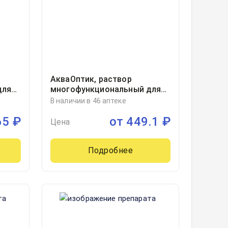
АкваОптик, раствор
для
многофункциональный для
ухода за контактными
В наличии в 46 аптеке
линзами фл 250мл, 1
65
₽
от
449.1
₽
Цена
Подробнее