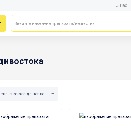
О нас
г
адивостока
цене, сначала дешевле