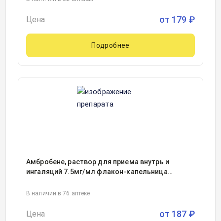
от
179
₽
Цена
Подробнее
Амбробене, раствор для приема внутрь и
ингаляций 7.5мг/мл флакон-капельница
темного стекла в комплекте с мерным
стаканчиком 100миллилитр, 1
В наличии в 76 аптеке
от
187
₽
Цена