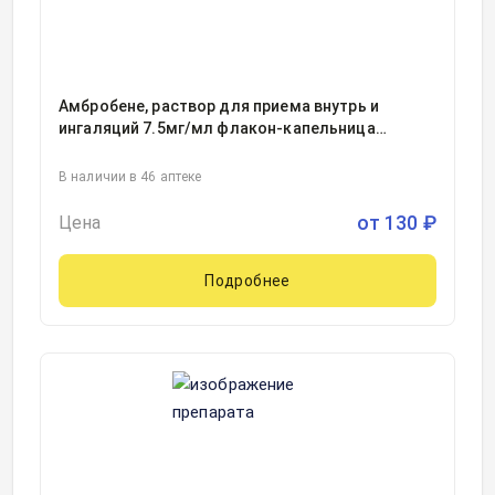
Амбробене, раствор для приема внутрь и
ингаляций 7.5мг/мл флакон-капельница
темного стекла в комплекте с мерным
стаканчиком 40миллилитр, 1
В наличии в 46 аптеке
от
130
₽
Цена
Подробнее