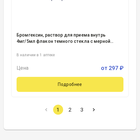
Бромгексин, раствор для приема внутрь
4мг/5мл флакон темного стекла с мерной
ложкой 60миллилитр, 1
В наличии в 1 аптеке
от
297
₽
Цена
Подробнее
1
2
3