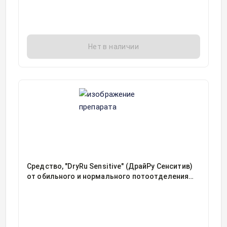
Нет в наличии
Средство, "DryRu Sensitive" (ДрайРу Сенситив)
от обильного и нормального потоотделения
фл ролик 50мл, 1