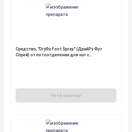
Средство, "DryRu Foot Spray" (ДрайРу Фут
Спрей) от потоотделения для ног с
пролонгированным антимикробным действием
фл 100мл, 1
Нет в наличии