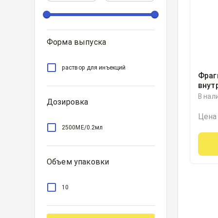
Форма выпуска
раствор для инъекций
Фраг
внут
введ
В нал
Дозировка
МЕ/0
0.2м
Цена
2500МЕ/0.2мл
Объем упаковки
10