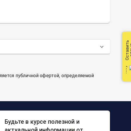
Оставить
от
вляется публичной офертой, определяемой
Будьте в курсе полезной и
актуальной информации от