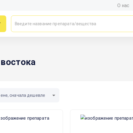
О нас
г
ивостока
цене, сначала дешевле