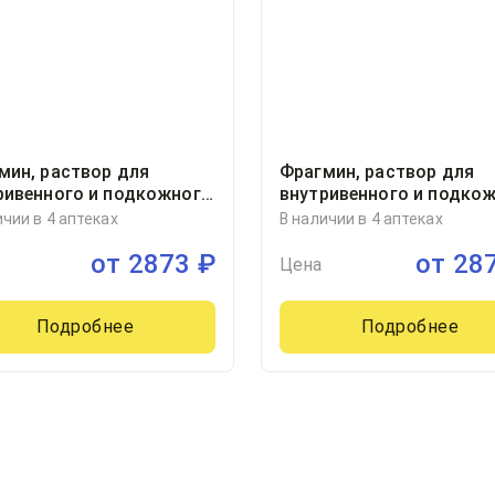
мин, раствор для
Фрагмин, раствор для
ривенного и подкожного
внутривенного и подко
ения 2500анти-ХА
введения 2500анти-ХА
ичии в 4 аптеках
В наличии в 4 аптеках
,2мл шприц
МЕ/0,2мл шприц
от
2873
₽
от
28
иллилитр, 10
0.2миллилитр, 10, Ветте
Цена
Фарма-Фертигунг ГмбХ 
Ко.КГ/Пфайзер МГФ. Бел
Подробнее
Н.В., Германия
Подробнее