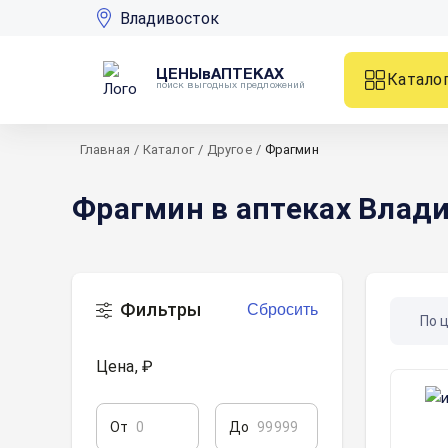
Владивосток
ЦЕНЫвАПТЕКАХ
Катало
поиск выгодных предложений
Главная
/
Каталог
/
Другое
/
Фрагмин
Фрагмин в аптеках Влад
Фильтры
Сбросить
По 
Цена, ₽
От
До