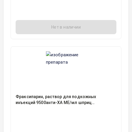
Нет в наличии
Фраксипарин, раствор для подкожных
инъекций 9500анти-ХА МЕ/мл шприц
одноразовый 0.6миллилитр, 10, Глаксо
Вэллком Продакшен, Франция